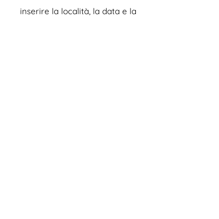
inserire la località, la data e la
tipologia di evento. Oppure se
preferisci, puoi contattarci
telefonicamente tramite
WhatsApp.
Chiama subito
Nome*
Indirizzo e-mail*