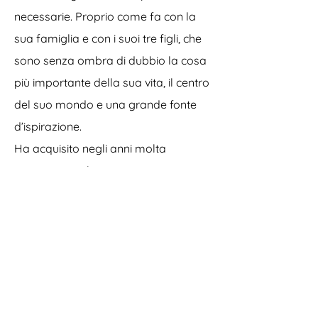
necessarie. Proprio come fa con la
sua famiglia e con i suoi tre figli, che
sono senza ombra di dubbio la cosa
più importante della sua vita, il centro
del suo mondo e una grande fonte
d’ispirazione.
Ha acquisito negli anni molta
esperienza sul campo e attraverso
una formazione costante e
approfondita, ha ottenuto diverse
specializzazioni che le permettono di
offrire un’ampia gamma di servizi
professionali e di qualità.
Ha dato vita ad un suo particolare e